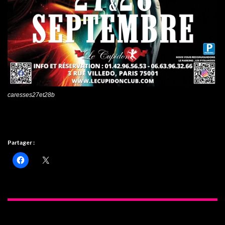
caresses27et28b
Partager :