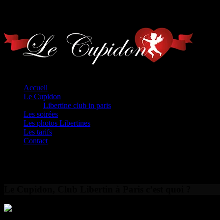
Home
Accueil
Le Cupidon
Libertine club in paris
Les soirées
Les photos Libertines
Les tarifs
Contact
Le Cupidon, Club Libertin à Paris c’est quoi ?