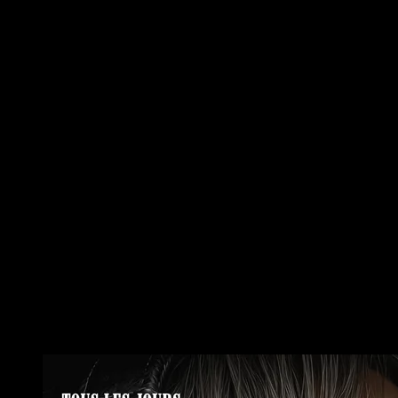
Club libertin
,
libertinage, échangiste à Paris
la philosophie de notr
d’excitation pour pimenter leur vie tout en restant unis et dans la fidéli
Très souvent, les couples s’installent dans la routine, s’en même y pren
s’estompe en même temps que leur vie de couple s’effiloche.
Que ce soit pour sympathiser ou alors séduire, courtiser, flirter à no
De nos jours, couples, qu’ils soient mélangistes ou échangistes, recherc
à exacerber leur sexualité.
Où trouver encore des lieux où les femmes viennent pour séduire et cap
chargé de romantisme.
Dress Code et comportement :
Les tenues décontractées sont mal venu et donc refusées. Les personne
Nul n’a besoin d’artifices dangereux pour trouver la joie au Cupidon !
La drogue n’y est pas tolérée. Toute personne détenant un stupéfiant q
En résumé tout est possible au Cupidon sauf de se conduire en malotr
Jean-Marc