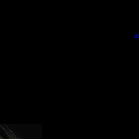
e club libertin… Après plusieurs années de vie commune, nombreux sont
té.
dre garde tellement la vie qu’ils mènent est trépidante. Ils ne se soucie
uveau pour une aventure d’un soir sans tromperie, voilà ce que propose
le
hent des lieux de convivialité où ils pourront en toute liberté et sans c
tiver, donc habillées en femme et où les hommes sont là pour les charme
s munies de Jeans sont refusées ainsi que les baskets, seront refoulées
uelconque ou surprise à l’utiliser sera expulsée sur le champ.
u.