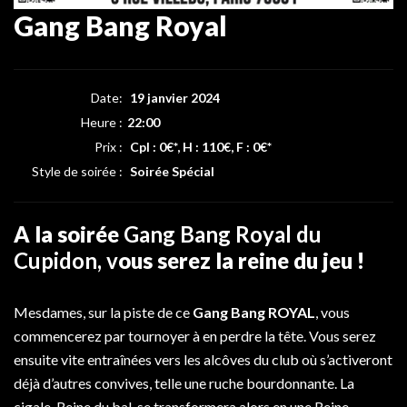
Gang Bang Royal
Date:
19 janvier 2024
Heure :
22:00
Prix :
Cpl : 0€*, H : 110€, F : 0€*
Style de soirée :
Soirée Spécial
A la soirée
Gang Bang Royal
du
Cupidon, v
ous serez la reine du jeu !
Mesdames, sur la piste de ce
Gang Bang ROYAL
, vous
commencerez par tournoyer à en perdre la tête. Vous serez
ensuite vite entraînées vers les alcôves du club où s’activeront
déjà d’autres convives, telle une ruche bourdonnante. La
cigale, Reine du bal, se transformera alors en une Reine