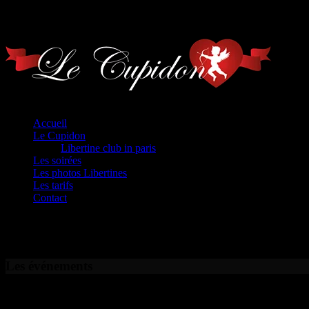
Home
Accueil
Le Cupidon
Libertine club in paris
Les soirées
Les photos Libertines
Les tarifs
Contact
Les événements