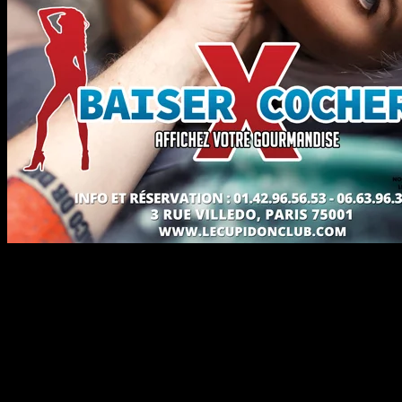
Baiser x Cocher
Date:
13 juin 2026
Heure :
22:30
Prix :
Cpl : 60€*, H : 125€*, F : 0€*
Style de soirée :
Soirée Spécial
Nous vous proposons une nouvelle soirée placée sous le signe de la tent