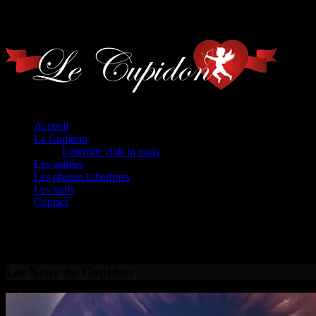
Home
Accueil
Le Cupidon
Libertine club in paris
Les soirées
Les photos Libertines
Les tarifs
Contact
Les News du Cupidon