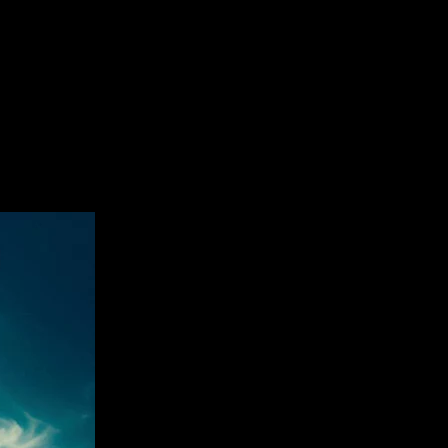
le Royal Gang Bang fait partie désormais des « Best-Party » des soirées
pour y remettre le feu. Mesdames, si vous n’avez pas encore vécu la délic