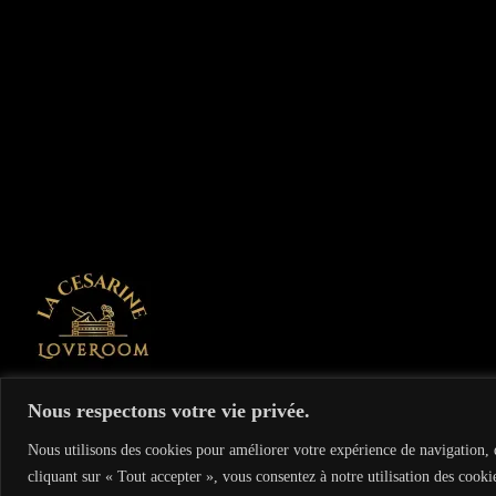
On vous recommande
Nous respectons votre vie privée.
Le Cupidon Club libertin échangiste à Paris - 3, rue Villedo 75001
Nous utilisons des cookies pour améliorer votre expérience de navigation, d
cliquant sur « Tout accepter », vous consentez à notre utilisation des cooki
www.lecupidonclub.com