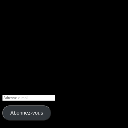
Facebook
Abonnez-vous à la Newsletter
Abonnez-vous au Cupidon.
Adresse
e-
mail
Abonnez-vous
Rejoignez les 262 autres abonnés