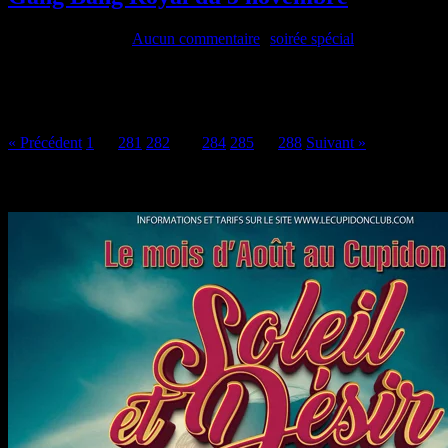
1 novembre 2021
•
Aucun commentaire
•
soirée spécial
Vous serez la reine du jeu Ceux qui connaissent déjà, vous le diront, 
d’ailleurs pas à remettre leur titre en jeu en venant dans les alcôves 
dard turgescent, la[…]
« Précédent
1
…
281
282
283
284
285
…
288
Suivant »
Au mois d’août