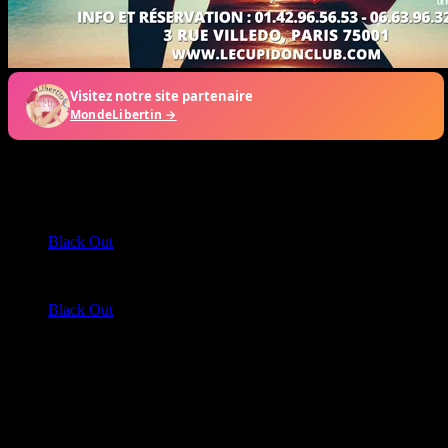
Soirée à venir
31
Juil
2026
Black Out
Soirée Spécial
01
Août
2026
Black Out
Soirée Spécial
Suivez-nous
Instagram