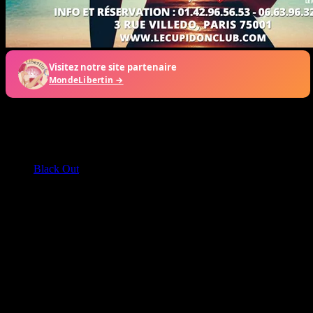
Soirée à venir
01
Août
2026
Black Out
Soirée Spécial
Suivez-nous
Instagram