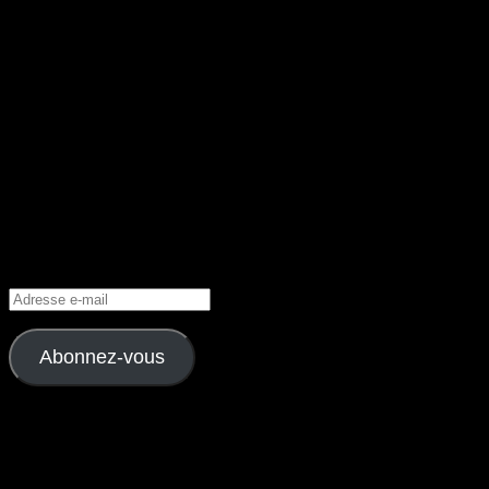
Facebook
Abonnez-vous à la Newsletter
Abonnez-vous au Cupidon.
Adresse
e-
mail
Abonnez-vous
Rejoignez les 262 autres abonnés