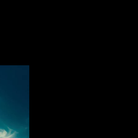
ue (Dominant, Domina ou Soumis(e)) ou simplement curieux et désireux 
prentissage des pratiques y seront organisés. L’objectif sera de mettre 