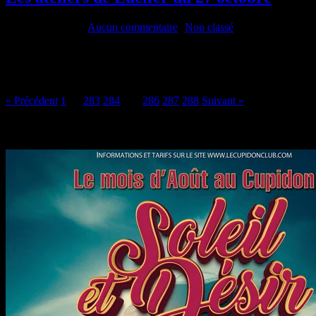
24 octobre 2021
•
Aucun commentaire
•
Non classé
Venez enflammer vos sens. Que vous soyez déjà adepte du Bdsm lubriq
délicieusement perverse et des ateliers d’échange d’expérience ou d’ap
les techniques seront les bienvenues : bondage[…]
« Précédent
1
…
283
284
285
286
287
288
Suivant »
Au mois d’août