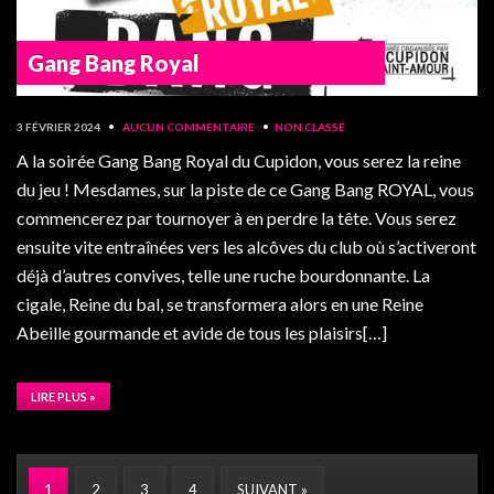
Gang Bang Royal
3 FÉVRIER 2024
•
AUCUN COMMENTAIRE
•
NON CLASSÉ
A la soirée Gang Bang Royal du Cupidon, vous serez la reine
du jeu ! Mesdames, sur la piste de ce Gang Bang ROYAL, vous
commencerez par tournoyer à en perdre la tête. Vous serez
ensuite vite entraînées vers les alcôves du club où s’activeront
déjà d’autres convives, telle une ruche bourdonnante. La
cigale, Reine du bal, se transformera alors en une Reine
Abeille gourmande et avide de tous les plaisirs[…]
LIRE PLUS »
1
2
3
4
SUIVANT »