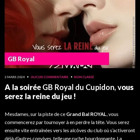
GB Royal
2 MARS 2024
•
AUCUN COMMENTAIRE
•
NON CLASSÉ
A la soirée
GB Royal
du Cupidon, v
ous
serez la reine du jeu !
Mesdames, sur la piste de ce
Grand Bal ROYAL
, vous
commencerez par tournoyer à en perdre la tête. Vous serez
ensuite vite entraînées vers les alcôves du club où s’activeront
déjà d’autres convives, telle une ruche bourdonnante. La